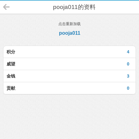
pooja011的资料
点击重新加载
pooja011
积分
4
威望
0
金钱
3
贡献
0