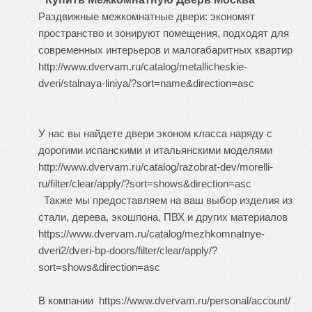
Раздвижные межкомнатные двери: экономят
пространство и зонируют помещения, подходят для
современных интерьеров и малогабаритных квартир
http://www.dvervam.ru/catalog/metallicheskie-
dveri/stalnaya-liniya/?sort=name&direction=asc
У нас вы найдете двери эконом класса наряду с
дорогими испанскими и итальянскими моделями
http://www.dvervam.ru/catalog/razobrat-dev/morelli-
ru/filter/clear/apply/?sort=shows&direction=asc
Также мы предоставляем на ваш выбор изделия из
стали, дерева, экошпона, ПВХ и других материалов
https://www.dvervam.ru/catalog/mezhkomnatnye-
dveri2/dveri-bp-doors/filter/clear/apply/?
sort=shows&direction=asc
В компании https://www.dvervam.ru/personal/account/