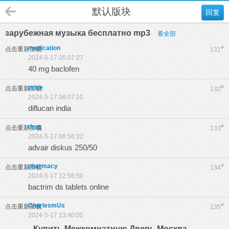
默认版块
回复
зарубежная музыка бесплатно mp3
看全部
medication
#
点击重新加载
131
2024-5-17 05:07:27
40 mg baclofen
price
#
点击重新加载
132
2024-5-17 06:07:10
diflucan india
drug
#
点击重新加载
133
2024-5-17 06:56:32
advair diskus 250/50
pharmacy
#
点击重新加载
134
2024-5-17 12:56:50
bactrim ds tablets online
CharlesmUs
#
点击重新加载
135
2024-5-17 13:40:05
Купить Межкомнатную Дверь Москва