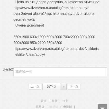
Цена на эти двери доступна, а качество отменное
http://www.dvervam.ru/catalog/mezhkomnatnye-
dveri2/dveri-albero1/mezhkomnatnaya-dver-albero-
geometriya-2/
Очень довольна!
550х1900 600х1900 600х2000 700х2000 800х2000
900х2000 950х2100 950х2200
https://www.dvervam.ru/catalog/razobrat-dev/velldoris-
net/filter/clear/apply/
点击重新加载
上一页
第27页
下一页
首页
|
登录
|
注册
简易版
|
触屏版
|
电脑版
|