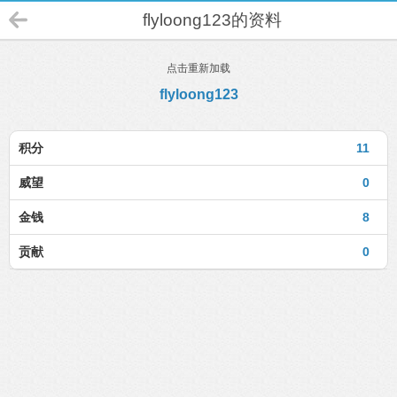
flyloong123的资料
点击重新加载
flyloong123
积分
11
威望
0
金钱
8
贡献
0