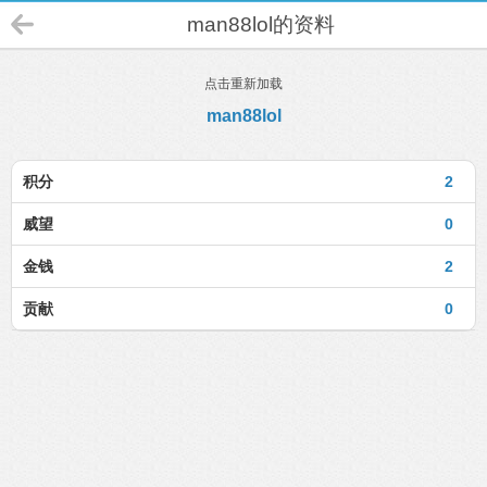
man88lol的资料
点击重新加载
man88lol
积分
2
威望
0
金钱
2
贡献
0