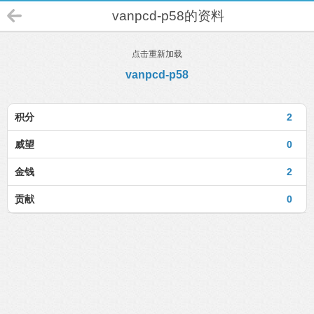
vanpcd-p58的资料
点击重新加载
vanpcd-p58
积分
2
威望
0
金钱
2
贡献
0