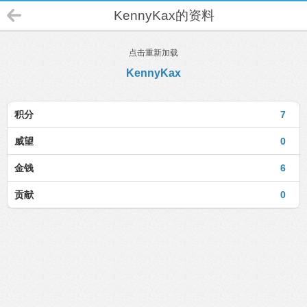
KennyKax的资料
点击重新加载
KennyKax
积分
7
威望
0
金钱
6
贡献
0