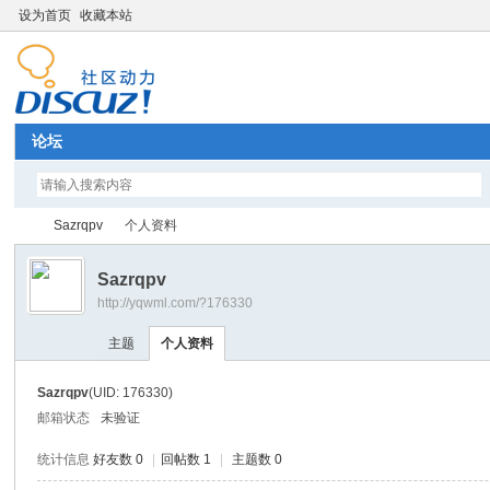
设为首页
收藏本站
论坛
Sazrqpv
个人资料
Sazrqpv
http://yqwml.com/?176330
Di
›
›
主题
个人资料
Sazrqpv
(UID: 176330)
邮箱状态
未验证
统计信息
好友数 0
|
回帖数 1
|
主题数 0