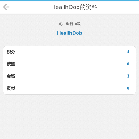
HealthDob的资料
点击重新加载
HealthDob
积分
4
威望
0
金钱
3
贡献
0