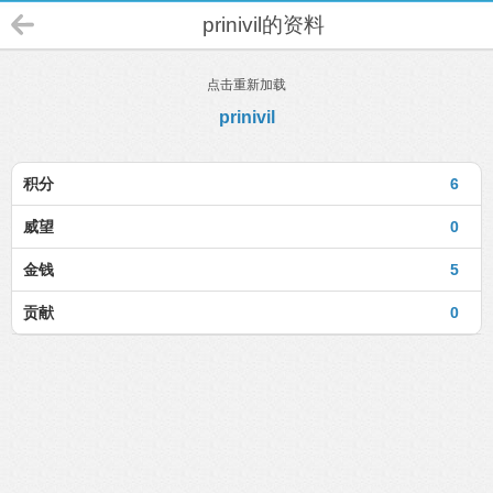
prinivil的资料
点击重新加载
prinivil
积分
6
威望
0
金钱
5
贡献
0