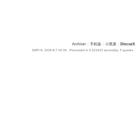
Archiver
|
手机版
|
小黑屋
|
DiscuzX
GMT+8, 2026-8-7 04:34
, Processed in 0.021815 second(s), 5 queries .