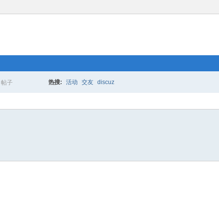
热搜:
活动
交友
discuz
帖子
搜
索