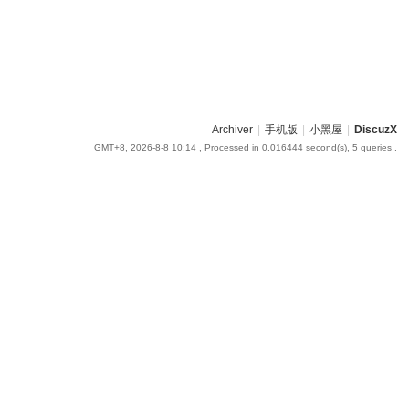
Archiver
|
手机版
|
小黑屋
|
DiscuzX
GMT+8, 2026-8-8 10:14
, Processed in 0.016444 second(s), 5 queries .