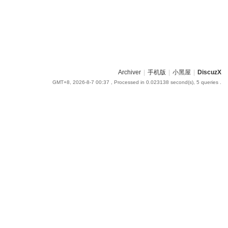
Archiver
|
手机版
|
小黑屋
|
DiscuzX
GMT+8, 2026-8-7 00:37
, Processed in 0.023138 second(s), 5 queries .