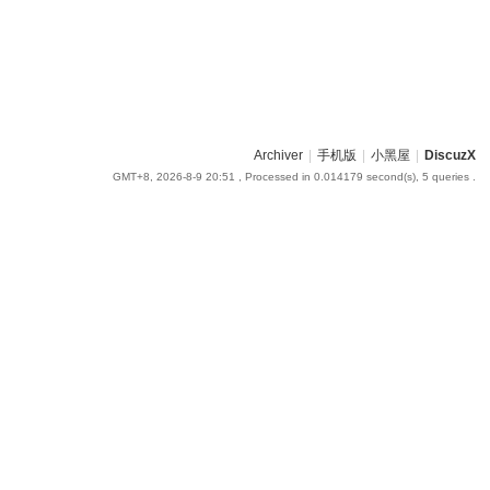
Archiver
|
手机版
|
小黑屋
|
DiscuzX
GMT+8, 2026-8-9 20:51
, Processed in 0.014179 second(s), 5 queries .