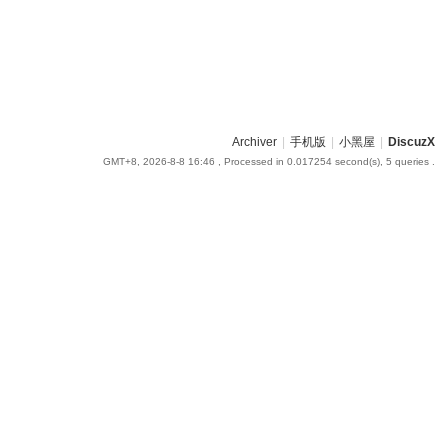
Archiver
|
手机版
|
小黑屋
|
DiscuzX
GMT+8, 2026-8-8 16:46
, Processed in 0.017254 second(s), 5 queries .