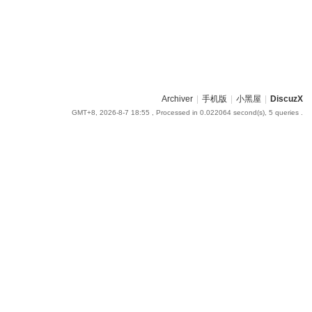
Archiver
|
手机版
|
小黑屋
|
DiscuzX
GMT+8, 2026-8-7 18:55
, Processed in 0.022064 second(s), 5 queries .