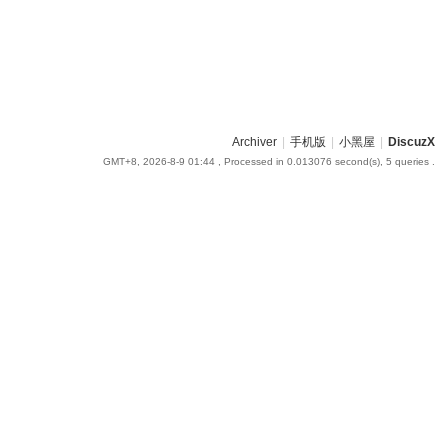
Archiver
|
手机版
|
小黑屋
|
DiscuzX
GMT+8, 2026-8-9 01:44
, Processed in 0.013076 second(s), 5 queries .