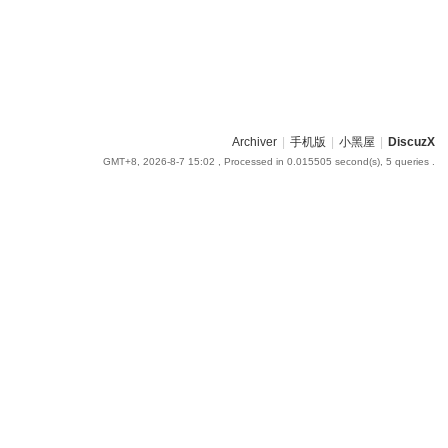
Archiver
|
手机版
|
小黑屋
|
DiscuzX
GMT+8, 2026-8-7 15:02
, Processed in 0.015505 second(s), 5 queries .