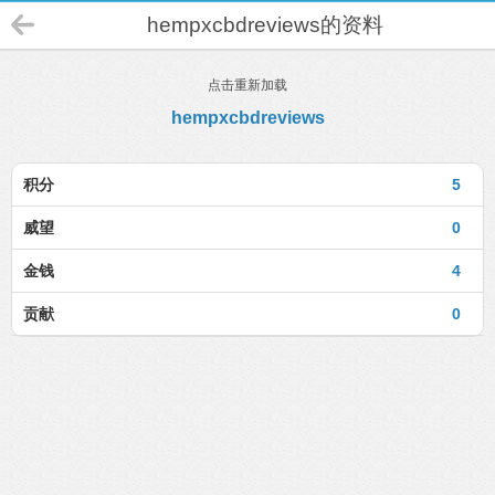
hempxcbdreviews的资料
点击重新加载
hempxcbdreviews
积分
5
威望
0
金钱
4
贡献
0