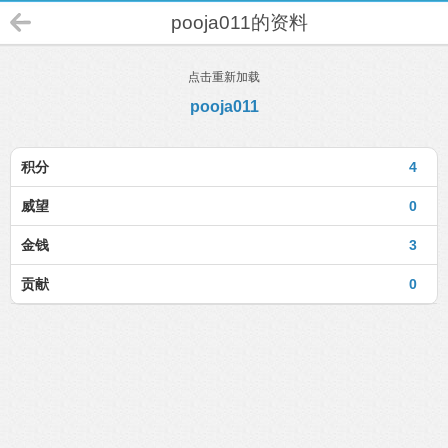
pooja011的资料
点击重新加载
pooja011
积分
4
威望
0
金钱
3
贡献
0