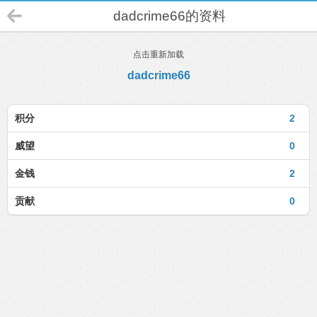
dadcrime66的资料
点击重新加载
dadcrime66
积分
2
威望
0
金钱
2
贡献
0