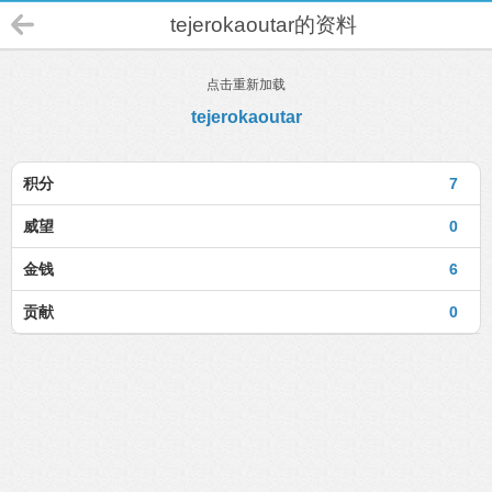
tejerokaoutar的资料
点击重新加载
tejerokaoutar
积分
7
威望
0
金钱
6
贡献
0