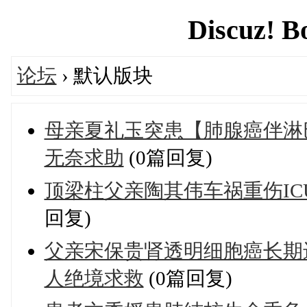
Discuz! B
论坛
› 默认版块
母亲夏礼玉突患【肺腺癌伴淋
无奈求助
(0篇回复)
顶梁柱父亲陶其伟车祸重伤I
回复)
父亲宋保贵肾透明细胞癌长期
人绝境求救
(0篇回复)