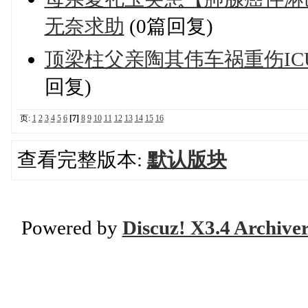
无奈求助
(0篇回复)
顶梁柱父亲陶其伟车祸重伤I
回复)
页:
1
2
3
4
5
6
[7]
8
9
10
11
12
13
14
15
16
查看完整版本:
默认版块
Powered by
Discuz! X3.4 Archive