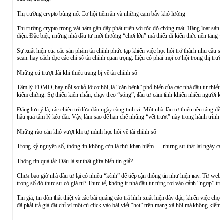
Thị trường crypto bùng nổ: Cơ hội tiềm ẩn và những cạm bẫy khó lường
Thị trường crypto trong vài năm gần đây phát triển với tốc độ chóng mặt. Hàng loạt sả
diện. Đặc biệt, những nhà đầu tư mới thường “chơi lớn” mà thiếu đi kiến thức nền tảng
Sự xuất hiện của các sản phẩm tài chính phức tạp khiến việc học hỏi trở thành nhu cầu s
scam hay cách đọc các chỉ số tài chính quan trọng. Liệu có phải mọi cơ hội trong thị trư
Những cú trượt dài khi thiếu trang bị về tài chính số
Tâm lý FOMO, hay nỗi sợ bỏ lỡ cơ hội, là “căn bệnh” phổ biến của các nhà đầu tư thiếu 
kiểm chứng. Sự thiếu kiên nhẫn, chạy theo “sóng”, đầu tư cảm tính khiến nhiều người k
Đáng lưu ý là, các chiêu trò lừa đảo ngày càng tinh vi. Một nhà đầu tư thiếu nền tảng 
hậu quả tâm lý kéo dài. Vậy, làm sao để hạn chế những “vết trượt” này trong hành trình
Những rào cản khó vượt khi tự mình học hỏi về tài chính số
Trong kỷ nguyên số, thông tin không còn là thứ khan hiếm — nhưng sự thật lại ngày càn
Thông tin quá tải: Đâu là sự thật giữa biển tin giả?
Chưa bao giờ nhà đầu tư lại có nhiều “kênh” để tiếp cận thông tin như hiện nay. Từ web
trong số đó thực sự có giá trị? Thực tế, không ít nhà đầu tư từng rơi vào cảnh “ngợp” tr
Tin giả, tin đồn thất thiệt và các bài quảng cáo trá hình xuất hiện dày đặc, khiến việc
đã phải trả giá đắt chỉ vì một cú click vào bài viết “hot” trên mạng xã hội mà không kiể