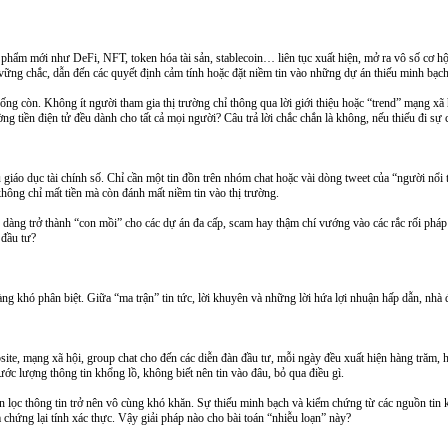
n phẩm mới như DeFi, NFT, token hóa tài sản, stablecoin… liên tục xuất hiện, mở ra vô số cơ 
 vững chắc, dẫn đến các quyết định cảm tính hoặc đặt niềm tin vào những dự án thiếu minh bạch
ống còn. Không ít người tham gia thị trường chỉ thông qua lời giới thiệu hoặc “trend” mạng xã 
ờng tiền điện tử đều dành cho tất cả mọi người? Câu trả lời chắc chắn là không, nếu thiếu đi sự 
giáo dục tài chính số. Chỉ cần một tin đồn trên nhóm chat hoặc vài dòng tweet của “người nổi 
hông chỉ mất tiền mà còn đánh mất niềm tin vào thị trường.
dễ dàng trở thành “con mồi” cho các dự án đa cấp, scam hay thậm chí vướng vào các rắc rối pháp
 đầu tư?
g khó phân biệt. Giữa “ma trận” tin tức, lời khuyên và những lời hứa lợi nhuận hấp dẫn, nhà đ
site, mạng xã hội, group chat cho đến các diễn đàn đầu tư, mỗi ngày đều xuất hiện hàng trăm, 
ước lượng thông tin khổng lồ, không biết nên tin vào đâu, bỏ qua điều gì.
 chọn lọc thông tin trở nên vô cùng khó khăn. Sự thiếu minh bạch và kiểm chứng từ các nguồn tin
m chứng lại tính xác thực. Vậy giải pháp nào cho bài toán “nhiễu loạn” này?