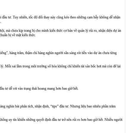
hội đầu tư. Tuy nhiên, tốc độ đổi thay này cũng kéo theo những cạm bẫy không dễ nhận
.
hội, mà chưa kịp trang bị cho mình kiến thức cơ bản về quản lý rủi ro, nhận diện dự án
chuẩn bị về mặt kiến thức.
tiếng”, hàng trăm, thậm chí hàng nghìn người sẵn sàng rót tiền vào dự án chưa từng
 lý. Mỗi sai lầm trong môi trường số hóa không chỉ khiến tài sản bốc hơi mà còn để lại
ầu tư dễ rơi vào trạng thái hoang mang hơn bao giờ hết.
hàng nghìn bài phân tích, nhận định, “tips” đầu tư. Nhưng liệu bao nhiêu phần trăm
 không uy tín khiến những quyết định đầu tư trở nên rủi ro hơn bao giờ hết. Nhiều người