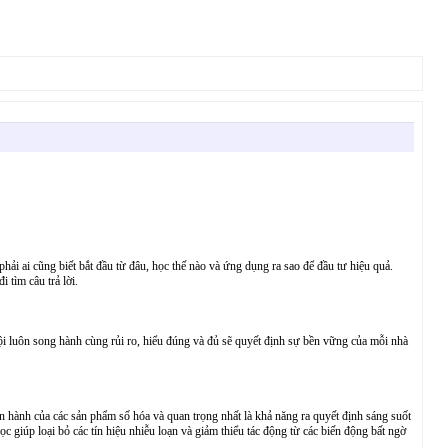
hải ai cũng biết bắt đầu từ đâu, học thế nào và ứng dụng ra sao để đầu tư hiệu quả.
 tìm câu trả lời.
ơ hội luôn song hành cùng rủi ro, hiểu đúng và đủ sẽ quyết định sự bền vững của mỗi nhà
vận hành của các sản phẩm số hóa và quan trọng nhất là khả năng ra quyết định sáng suốt
c giúp loại bỏ các tín hiệu nhiễu loạn và giảm thiểu tác động từ các biến động bất ngờ