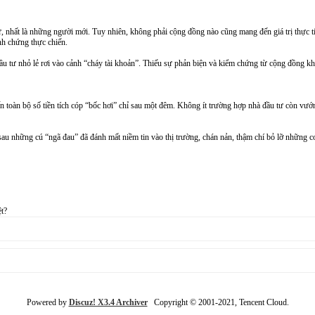
, nhất là những người mới. Tuy nhiên, không phải cộng đồng nào cũng mang đến giá trị thực tiễ
nh chứng thực chiến.
u tư nhỏ lẻ rơi vào cảnh “cháy tài khoản”. Thiếu sự phản biện và kiểm chứng từ cộng đồng khiế
iến toàn bộ số tiền tích cóp “bốc hơi” chỉ sau một đêm. Không ít trường hợp nhà đầu tư còn vư
 sau những cú “ngã đau” đã đánh mất niềm tin vào thị trường, chán nản, thậm chí bỏ lỡ những cơ
t?
Powered by
Discuz! X3.4 Archiver
Copyright © 2001-2021, Tencent Cloud.