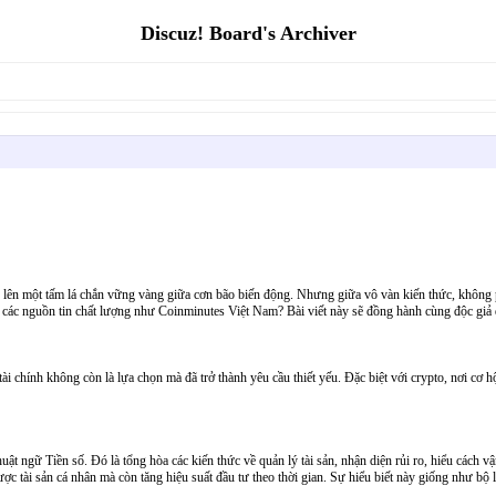
Discuz! Board's Archiver
ựng lên một tấm lá chắn vững vàng giữa cơn bão biến động. Nhưng giữa vô vàn kiến thức, không p
g các nguồn tin chất lượng như Coinminutes Việt Nam? Bài viết này sẽ đồng hành cùng độc giả đi
 tài chính không còn là lựa chọn mà đã trở thành yêu cầu thiết yếu. Đặc biệt với crypto, nơi c
huật ngữ Tiền số. Đó là tổng hòa các kiến thức về quản lý tài sản, nhận diện rủi ro, hiểu cách 
c tài sản cá nhân mà còn tăng hiệu suất đầu tư theo thời gian. Sự hiểu biết này giống như bộ lọ