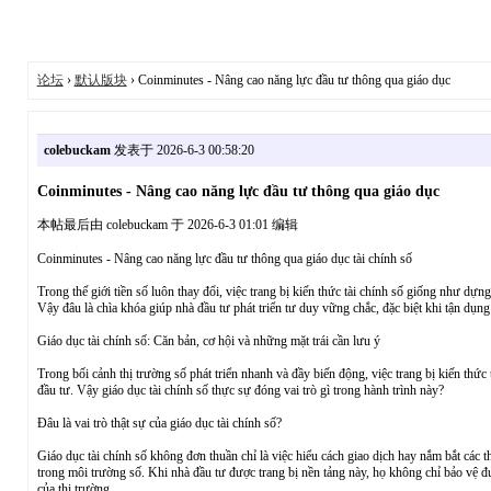
论坛
›
默认版块
› Coinminutes - Nâng cao năng lực đầu tư thông qua giáo dục
colebuckam
发表于 2026-6-3 00:58:20
Coinminutes - Nâng cao năng lực đầu tư thông qua giáo dục
本帖最后由 colebuckam 于 2026-6-3 01:01 编辑
Coinminutes - Nâng cao năng lực đầu tư thông qua giáo dục tài chính số
Trong thế giới tiền số luôn thay đổi, việc trang bị kiến thức tài chính số giống như d
Vậy đâu là chìa khóa giúp nhà đầu tư phát triển tư duy vững chắc, đặc biệt khi tận dụn
Giáo dục tài chính số: Căn bản, cơ hội và những mặt trái cần lưu ý
Trong bối cảnh thị trường số phát triển nhanh và đầy biến động, việc trang bị kiến thức
đầu tư. Vậy giáo dục tài chính số thực sự đóng vai trò gì trong hành trình này?
Đâu là vai trò thật sự của giáo dục tài chính số?
Giáo dục tài chính số không đơn thuần chỉ là việc hiểu cách giao dịch hay nắm bắt các t
trong môi trường số. Khi nhà đầu tư được trang bị nền tảng này, họ không chỉ bảo vệ đượ
của thị trường.