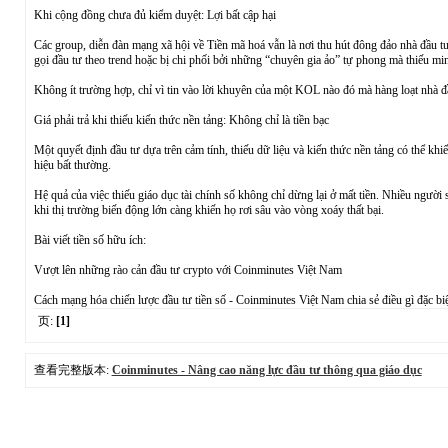
Khi cộng đồng chưa đủ kiểm duyệt: Lợi bất cập hại
Các group, diễn đàn mạng xã hội về Tiền mã hoá vẫn là nơi thu hút đông đảo nhà đầu tư
gọi đầu tư theo trend hoặc bị chi phối bởi những “chuyên gia ảo” tự phong mà thiếu mi
Không ít trường hợp, chỉ vì tin vào lời khuyên của một KOL nào đó mà hàng loạt nhà đầ
Giá phải trả khi thiếu kiến thức nền tảng: Không chỉ là tiền bạc
Một quyết định đầu tư dựa trên cảm tính, thiếu dữ liệu và kiến thức nền tảng có thể kh
hiệu bất thường.
Hệ quả của việc thiếu giáo dục tài chính số không chỉ dừng lại ở mất tiền. Nhiều người
khi thị trường biến động lớn càng khiến họ rơi sâu vào vòng xoáy thất bại.
Bài viết tiền số hữu ích:
Vượt lên những rào cản đầu tư crypto với Coinminutes Việt Nam
Cách mạng hóa chiến lược đầu tư tiền số - Coinminutes Việt Nam chia sẻ điều gì đặc biệ
页:
[1]
查看完整版本:
Coinminutes - Nâng cao năng lực đầu tư thông qua giáo dục