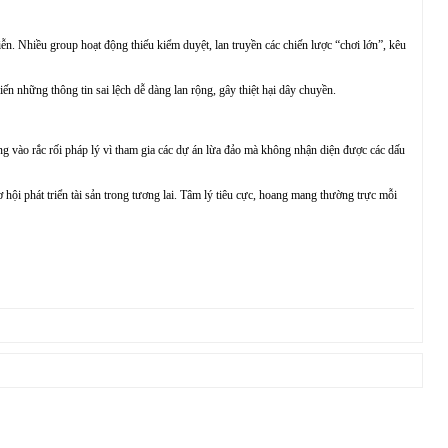
n. Nhiều group hoạt động thiếu kiểm duyệt, lan truyền các chiến lược “chơi lớn”, kêu
n những thông tin sai lệch dễ dàng lan rộng, gây thiệt hại dây chuyền.
ớng vào rắc rối pháp lý vì tham gia các dự án lừa đảo mà không nhận diện được các dấu
 hội phát triển tài sản trong tương lai. Tâm lý tiêu cực, hoang mang thường trực mỗi