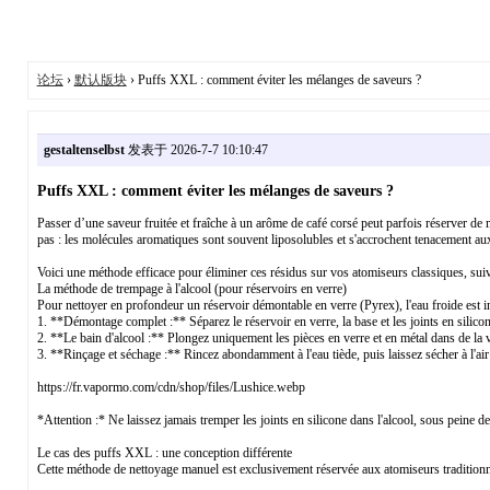
论坛
›
默认版块
› Puffs XXL : comment éviter les mélanges de saveurs ?
gestaltenselbst
发表于 2026-7-7 10:10:47
Puffs XXL : comment éviter les mélanges de saveurs ?
Passer d’une saveur fruitée et fraîche à un arôme de café corsé peut parfois réserver de
pas : les molécules aromatiques sont souvent liposolubles et s'accrochent tenacement aux
Voici une méthode efficace pour éliminer ces résidus sur vos atomiseurs classiques, suiv
La méthode de trempage à l'alcool (pour réservoirs en verre)
Pour nettoyer en profondeur un réservoir démontable en verre (Pyrex), l'eau froide est im
1. **Démontage complet :** Séparez le réservoir en verre, la base et les joints en silicon
2. **Le bain d'alcool :** Plongez uniquement les pièces en verre et en métal dans de la 
3. **Rinçage et séchage :** Rincez abondamment à l'eau tiède, puis laissez sécher à l'air 
https://fr.vapormo.com/cdn/shop/files/Lushice.webp
*Attention :* Ne laissez jamais tremper les joints en silicone dans l'alcool, sous peine de
Le cas des puffs XXL : une conception différente
Cette méthode de nettoyage manuel est exclusivement réservée aux atomiseurs traditionne