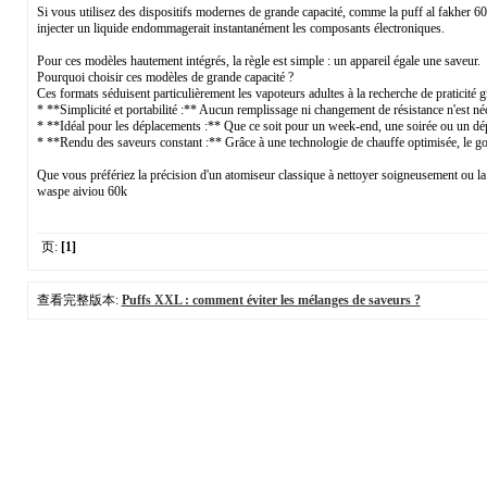
Si vous utilisez des dispositifs modernes de grande capacité, comme la puff al fakher 60ko
injecter un liquide endommagerait instantanément les composants électroniques.
Pour ces modèles hautement intégrés, la règle est simple : un appareil égale une saveur.
Pourquoi choisir ces modèles de grande capacité ?
Ces formats séduisent particulièrement les vapoteurs adultes à la recherche de praticité g
* **Simplicité et portabilité :** Aucun remplissage ni changement de résistance n'est néc
* **Idéal pour les déplacements :** Que ce soit pour un week-end, une soirée ou un dépl
* **Rendu des saveurs constant :** Grâce à une technologie de chauffe optimisée, le goût 
Que vous préfériez la précision d'un atomiseur classique à nettoyer soigneusement ou la 
waspe aiviou 60k
页:
[1]
查看完整版本:
Puffs XXL : comment éviter les mélanges de saveurs ?