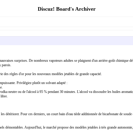
Discuz! Board's Archiver
 mauvaises surprises. De nombreux vapoteurs adultes se plaignent d'un arrière-goût chimique désa
 parois.
ie des règles d'or pour les nouveaux modèles jetables de grande capacité.
puissante. Privilégiez plutôt un solvant adapté :
e.
vodka neutre ou de l'alcool à 95 % pendant 30 minutes. L'alcool va dissoudre les huiles aromati
libre.
 les détériorer. Pour ces derniers, un court bain d'eau tiède additionnée de bicarbonate de soude e
ls démontables. Aujourd'hui, le marché propose des modèles jetables à très grande autonomie, pa