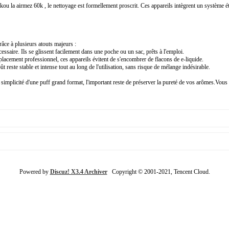
u la airmez 60k , le nettoyage est formellement proscrit. Ces appareils intègrent un système étan
râce à plusieurs atouts majeurs :
essaire. Ils se glissent facilement dans une poche ou un sac, prêts à l'emploi.
acement professionnel, ces appareils évitent de s'encombrer de flacons de e-liquide.
reste stable et intense tout au long de l'utilisation, sans risque de mélange indésirable.
simplicité d'une puff grand format, l'important reste de préserver la pureté de vos arômes.Vous 
Powered by
Discuz! X3.4 Archiver
Copyright © 2001-2021, Tencent Cloud.