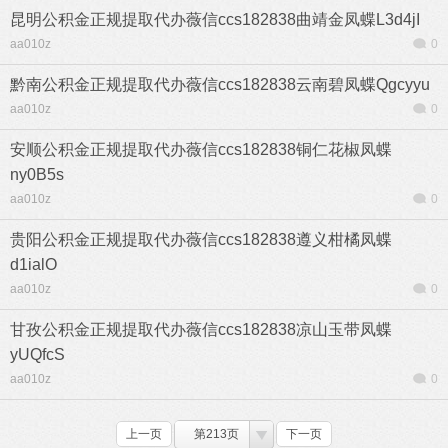
昆明公积金正规提取代办薇信ccs182838曲靖金凤蝶L3d4jI
aa010z
0
黔南公积金正规提取代办薇信ccs182838云南碧凤蝶Qgcyyu
aa010z
0
安顺公积金正规提取代办薇信ccs182838铜仁花椒凤蝶
ny0B5s
aa010z
0
贵阳公积金正规提取代办薇信ccs182838遵义柑橘凤蝶
d1ialO
aa010z
0
甘孜公积金正规提取代办薇信ccs182838凉山玉带凤蝶
yUQfcS
aa010z
0
上一页
第213页
下一页