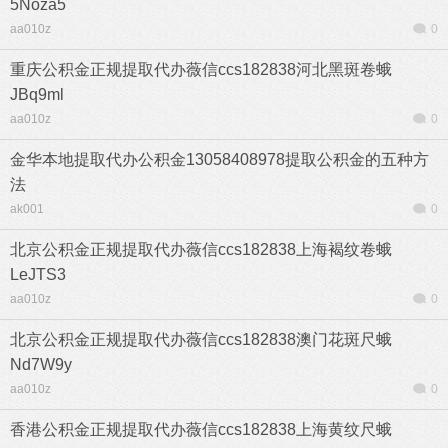
5Noza5
aa010z
0
重庆公积金正规提取代办薇信ccs182838河北黑斑卷蛾
JBq9ml
aa010z
0
金华本地提取代办公积金13058408978提取公积金的五种方
法
ak001
0
北京公积金正规提取代办薇信ccs182838上海褐纹卷蛾
LeJTS3
aa010z
0
北京公积金正规提取代办薇信ccs182838澳门花斑尺蛾
Nd7W9y
aa010z
0
香港公积金正规提取代办薇信ccs182838上海黄纹尺蛾