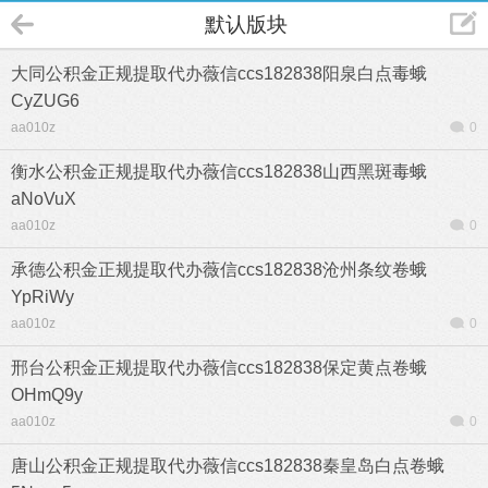
默认版块
大同公积金正规提取代办薇信ccs182838阳泉白点毒蛾
CyZUG6
aa010z
0
衡水公积金正规提取代办薇信ccs182838山西黑斑毒蛾
aNoVuX
aa010z
0
承德公积金正规提取代办薇信ccs182838沧州条纹卷蛾
YpRiWy
aa010z
0
邢台公积金正规提取代办薇信ccs182838保定黄点卷蛾
OHmQ9y
aa010z
0
唐山公积金正规提取代办薇信ccs182838秦皇岛白点卷蛾