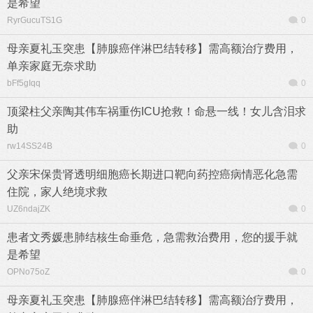
是希望
RyrGucuTS1G
0
母亲夏礼玉突患【肺腺癌伴淋巴结转移】需高额治疗费用，
单亲家庭无奈求助
bFf5gIqq
0
顶梁柱父亲陶其伟车祸重伤ICU抢救！命悬一线！女儿含泪求
助
rw14SS24B
0
父亲宋保贵肾透明细胞癌长期进口靶向药控癌病情恶化急需
住院，家人绝境求救
UZ6ndajZK
0
患者文秀媛患肺结核生命垂危，急需救治费用，您的援手就
是希望
OPNo75oZ
0
母亲夏礼玉突患【肺腺癌伴淋巴结转移】需高额治疗费用，