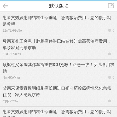
默认版块
患者文秀媛患肺结核生命垂危，急需救治费用，您的援手就
是希望
2ZnTLHGe5o
0
母亲夏礼玉突患【肺腺癌伴淋巴结转移】需高额治疗费用，
单亲家庭无奈求助
tEkCSt73zns
0
顶梁柱父亲陶其伟车祸重伤ICU抢救！命悬一线！女儿含泪求
助
NmHKeMyg
0
父亲宋保贵肾透明细胞癌长期进口靶向药控癌病情恶化急需
住院，家人绝境求救
efjqZVtexw
0
患者文秀媛患肺结核生命垂危，急需救治费用，您的援手就