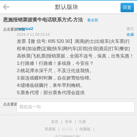
默认版块
回复
恩施报销票据黄牛电话联系方式-方法
看全部
nanyizai2
楼主
点击重新加载
2024-3-11 00:23:16
收藏
发票【微 信号: 695 520 30】滴滴|的士|出租车|火车票|行
程单|加油费|定额|快车|网约车|宾馆|住宿|酒店|打车|餐饮|
高铁票|飞机票|报销票据，全国不连号，保真，出售实惠！
1:行路难！行路难！多歧路，今安在？
2:桃花潭水深千尺，不及汪伦送我情。
3:留连戏蝶时时舞，自在娇莺恰恰啼。
4:缱绻临歧嘱付，来年早到梅梢。
5:票务代理：部分票务代理会提供
点击重新加载
首页
|
登录
|
注册
简易版
|
触屏版
|
电脑版
|
© Comsenz Inc.