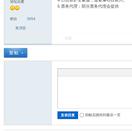
4:日照香炉生紫烟，遥看瀑布挂前川。
论坛元老
5:票务代理：部分票务代理会提供
sc
积分
5054
发消息
回复
uz!
回帖后跳转到最后一页
发表回复
Bo