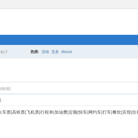
热搜:
活动
交友
discuz
帖子
搜
索
制链接]
层
|的士|火车票|高铁票|飞机票|行程单|加油费|定额|快车|网约车|打车|餐饮|