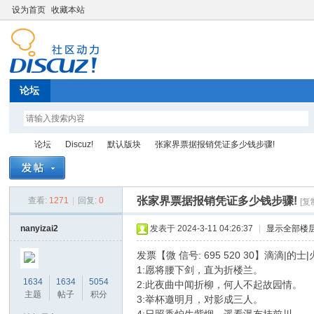
设为首页
收藏本站
论坛
论坛
Discuz!
默认版块
张家界票据报销凭证多少钱步骤!
张家界票据报销凭证多少钱步骤!
查看:
1271
|
回复:
0
[复
Di
»
›
›
›
nanyizai2
发表于 2024-3-11 04:26:37
|
显示全部楼
发票【微 信号: 695 520 30】滴滴
1:愿将腰下剑，直为折楼兰。
1634
1634
5054
2:此夜曲中闻折柳，何人不起故园情。
主题
帖子
积分
3:举杯邀明月，对影成三人。