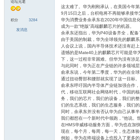
论坛元老
这太难了。华为刚刚承认，在美国今年第
9月15日之后，台积电将不再能够承接
sc
华为消费业务余承东在2020年中国信息化
积分
3284
成为一款"绝版"高端麒麟芯片的机器。
发消息
余承东还指出，华为P40设备齐全，配备
由于美国的制裁，华为全球领先的麒麟系列
人会议上说，国内半导体技术还没有赶上Mat
遗憾的是Mate40上的麒麟芯片可能
下，这一过程非常困难。但华为没有涉足
与此同时，华为正在产业链的许多领域层
俞承东说，今年第二季度，华为的在全球
uz!
通过扭动臀部和腰部就实现了这一目标。
俞承东呼吁国内半导体产业链加强合作，
代，移动互联网社会网络时代，中国的核
务，我们的芯片，我们的设备，我们的整
们的生态系统，我们的生态服务，我们的
同时，余承东并没有否认华为自己从事半
我们都想在一个新时代中领跑，"他说。
在HMS华威移动服务方面，华为也在加
现在，每个月，每周，每一天，生态体验
例如，华为在终端设备上也投入了更多的
Bo