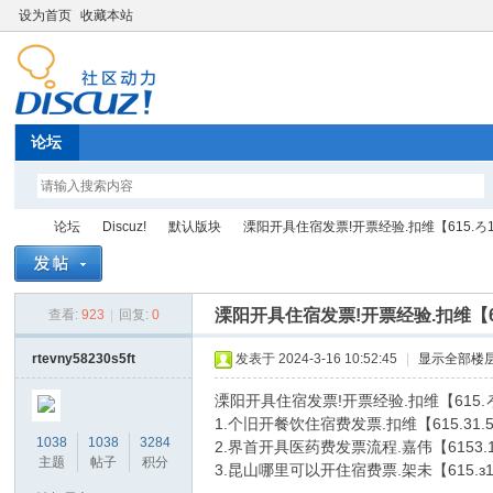
设为首页
收藏本站
论坛
论坛
Discuz!
默认版块
溧阳开具住宿发票!开票经验.扣维【615.ろ1.50
溧阳开具住宿发票!开票经验.扣维【615
查看:
923
|
回复:
0
Di
»
›
›
›
rtevny58230s5ft
发表于 2024-3-16 10:52:45
|
显示全部楼
溧阳开具住宿发票!开票经验.扣维【615
1.个旧开餐饮住宿费发票.扣维【615.
1038
1038
3284
2.界首开具医药费发票流程.嘉伟【615
主题
帖子
积分
3.昆山哪里可以开住宿费票.架未【615