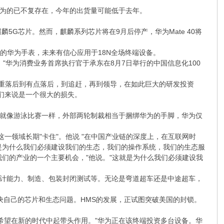
为的已不复存在，今年的出货量可能低于去年。
麟5G芯片。然而，麒麟系列芯片将在9月后停产，华为Mate 40将
布的华为手表，未来有信心应用于18N全场终端设备。
"华为消费业务首席执行官于承东在8月7日举行的中国信息化100
严重落后到有点落后，到追赶，再到领导，在如此巨大的研发投资
们来说是一个很大的损失。
就像游泳比赛一样，外部两轮制裁相当于捆绑华为的手脚，华为仅
一领域长期"卡住"。他说 "在中国产业链的深度上，在互联网时
是为什么我们必须建设我们的生态，我们的操作系统，我们的生态服
们的产业的一个主要机会，"他说。"这就是为什么我们必须建设我
设计能力、制造、包装封闭测试等。无论是弯道超车还是中途超车，
决自己的芯片和生态问题。HMS的发展，正试图突破美国的封锁。
希望在新的时代中起带头作用。"华为正在该终端投资多台设备。华