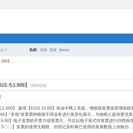
热搜:
活动
交友
discuz
帖子
搜
0】 ...
索
.ろ1.500】
[复制链接]
层
.ろ1.500】.嘉伟【6153.15.00】加油卡网上充值，增值税发票按
31.500】“全电”发票票样根据不同业务进行差异化展示，为纳税人提供更优
3.15.00】电子发票的开票方或受票方，可仅以电子形式对发票进行归档保
.з1.5〇〇】发票的使用无期限，但切记及时将已使用的发票数据上传验旧