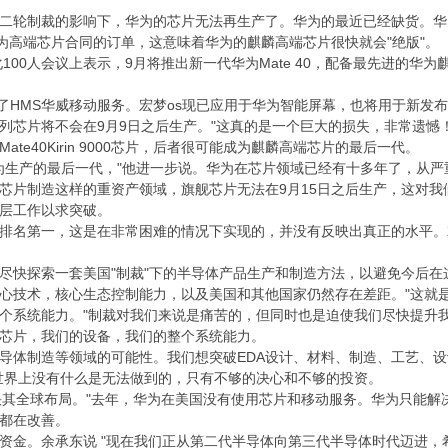
二轮制裁的影响下，华为的芯片无法再生产了。华为的最近已经缺货。华
华为高端芯片合同的订单，这意味着华为的麒麟高端芯片很快就会"绝版"。
100人会议上表示，9月将推出新一代华为Mate 40，配备最先进的华为麒
了HMS华威移动服务。宏梦os现已应用于华为智能屏幕，也将用于新发
芯片将不会在9月9日之后生产。"这真的是一个巨大的损失，非常遗憾！
e40Kirin 9000芯片，后者很可能成为麒麟高端芯片的最后一代。
是华为生产的最后一代，"他进一步说。华为在芯片领域已经有十多年了，从
芯片制造这样的重资产领域，旗舰芯片无法在9月15日之后生产，这对我
层工作以求突破。
排名第一，这是在非常困难的情况下实现的，并没有反映出真正的水平。
尽快探索一套美国"制裁"下的半导体产品生产和制造方法，以避免今后在这
心技术，核心生态控制能力，以及美国和其他国家仍然存在差距。"这就
个系统能力。"制裁对我们来说是痛苦的，但同时也是迫使我们尽快提升我
芯片，我们的设备，我们的整个系统能力。
导体制造等领域的可能性。我们想突破EDA设计、材料、制造、工艺、
世界上没有什么是无法做到的，只有不够的决心和不够的投资。
快其全球布局。"去年，华为在美国没有使用芯片和移动服务。华为只能解
都在改善。
资金。余承东说 "现在我们正从第二代半导体向第三代半导体时代迈进，