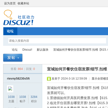
设为首页
收藏本站
论坛
论坛
Discuz!
默认版块
宣城如何开餐饮住宿发票!细节.扣维【615.ろ1.
宣城如何开餐饮住宿发票!细节.扣维【6
查看:
864
|
回复:
0
Di
»
›
›
›
rtevny58230s5ft
发表于 2024-3-16 12:59:09
|
显示全部楼
宣城如何开餐饮住宿发票!细节.扣维【61
发票就可以。
1038
1038
3284
1.景德镇如何开具医药费发票.扣维【61
主题
帖子
积分
2.临沧开住宿票去哪里开票!.扣维【6