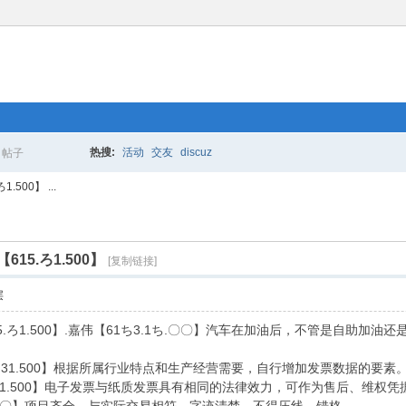
热搜:
活动
交友
discuz
帖子
搜
500】 ...
索
15.ろ1.500】
[复制链接]
层
5.ろ1.500】.嘉伟【61ち3.1ち.〇〇】汽车在加油后，不管是自助
5.31.500】根据所属行业特点和生产经营需要，自行增加发票数据的要素
15.31.500】电子发票与纸质发票具有相同的法律效力，可作为售后、维