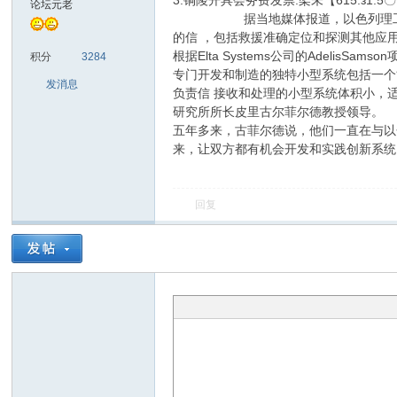
3.铜陵开具会务费发票.架未【615.з
论坛元老
据当地媒体报道，以色列理工大学最
的信 ，包括救援准确定位和探测其他应用
sc
根据Elta Systems公司的Adel
积分
3284
专门开发和制造的独特小型系统包括一个
发消息
负责信 接收和处理的小型系统体积小，
研究所所长皮里古尔菲尔德教授领导。
五年多来，古菲尔德说，他们一直在与以
来，让双方都有机会开发和实践创新系统
回复
uz!
Bo