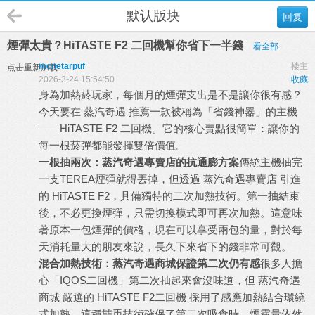
默认版块
回复
煙彈太貴？HiTASTE F2 二回機幫你省下一半錢
看全部
mcnetarpuf
楼主
点击重新加载
2026-3-24 15:54:50
收藏
身為加熱菸玩家，每個月的煙彈支出是不是讓你很有感？
今天要在
蒸汽奇遇
推薦一款被稱為「省錢神器」的主機
——
HiTASTE F2 二回機
。它的核心賣點很簡單：讓你的
每一根菸彈都能發揮雙倍價值。
一根抽兩次：蒸汽奇遇專賣店的抗通膨方案
傳統主機抽完
一支
TEREA煙彈
就得丟掉，但透過 蒸汽奇遇專賣店 引進
的
HiTASTE F2
，具備獨特的二次加熱技術。第一抽結束
後，不必更換煙彈，只需切換模式即可再次加熱。這意味
著原本一包煙彈的價格，現在可以享受兩包的量，對於每
天消耗量大的朋友來說，長久下來省下的錢非常可觀。
混合加熱技術：蒸汽奇遇商城保證第二次仍有感
很多人擔
心「
IQOS二回機
」第二次抽起來會沒味道，但 蒸汽奇遇
商城 嚴選的
HiTASTE F2二回機
採用了感應加熱結合環繞
式加熱。這種雙重技術確保了第二次吸食時，煙霧量依然