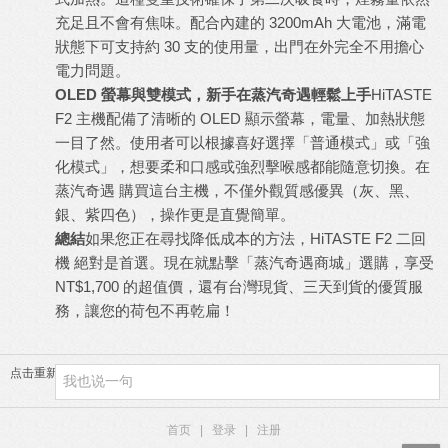
充足且不會有焦味。配合內建的 3200mAh 大電池，滿電
狀態下可支持約 30 支的使用量，出門在外完全不用擔心
電力問題。
OLED 螢幕與雙模式，新手在蒸汽奇遇輕鬆上手
HiTASTE
F2 主機
配備了清晰的 OLED 顯示螢幕，電量、加熱狀態
一目了然。使用者可以根據喜好選擇「普通模式」或「強
化模式」，想要柔和口感或強烈擊喉感都能隨意切換。在
蒸汽奇遇 購買這台主機，不僅外觀質感優異（灰、黑、
銀、紫四色），操作更是直覺簡單。
總結
如果您正在尋找降低成本的方法，
HiTASTE F2 二回
機
絕對是首選。現在就點擊「
蒸汽奇遇商城
」選購，享受
NT$1,700 的超值價，還有台灣現貨、三天到貨的優質服
務，讓您的荷包不再乾扁！
点击重新加载
首页
|
登录
|
注册