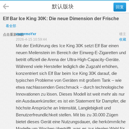
默认版块
回复
Elf Bar Ice King 30K: Die neue Dimension der Frische
看全部
vapormoYxr
楼主
点击重新加载
2026-4-15 10:59:44
收藏
Mit der Einführung des Ice King 30K setzt Elf Bar einen
neuen Meilenstein im Bereich der Einweg-E-Zigaretten und
betritt offiziell die Arena der Ultra-High-Capacity-Geräte.
Während viele Hersteller lediglich die Zugzahl erhöhen,
konzentriert sich Elf Bar beim Ice King 30K darauf, die
typischen Probleme von Geräten mit großem Tank – wie
etwa nachlassenden Geschmack – durch technologische
Innovationen zu lösen. Dieses Modell ist weit mehr als nur
ein Ausdauerkünstler; es ist ein Statement für Dampfer, die
höchste Ansprüche an Intensität, Langlebigkeit und
Benutzerfreundlichkeit stellen. Mit bis zu 30.000 Zügen
bietet dieses Gerät eine Nutzungsdauer, die herkömmliche
Modelle um Wochen übertrifft, was es zur idealen Wahl für