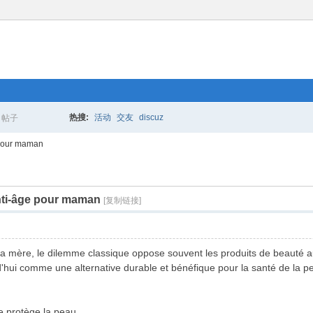
热搜:
活动
交友
discuz
帖子
搜
 pour maman
anti-âge pour maman
索
[复制链接]
mère, le dilemme classique oppose souvent les produits de beauté aux v
'hui comme une alternative durable et bénéfique pour la santé de la peau. 
e protège la peau