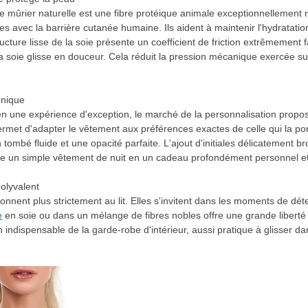
de mûrier naturelle est une fibre protéique animale exceptionnellement 
 avec la barrière cutanée humaine. Ils aident à maintenir l'hydratation
tructure lisse de la soie présente un coefficient de friction extrêmement f
soie glisse en douceur. Cela réduit la pression mécanique exercée sur l
unique
e en une expérience d'exception, le marché de la personnalisation pro
rmet d'adapter le vêtement aux préférences exactes de celle qui la por
mbé fluide et une opacité parfaite. L'ajout d'initiales délicatement br
rme un simple vêtement de nuit en un cadeau profondément personnel et
olyvalent
nent plus strictement au lit. Elles s'invitent dans les moments de dét
e
en soie ou dans un mélange de fibres nobles offre une grande liberté
n indispensable de la garde-robe d'intérieur, aussi pratique à glisser d