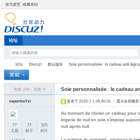
设为首页
收藏本站
论坛
论坛
Discuz!
默认版块
Soie personnalisée : le cadeau anti-âge
Soie personnalisée : le cadeau 
查看:
244
|
回复:
0
Di
»
›
›
›
vapormoYxr
发表于 2026-7-1 09:48:26
|
显示全部楼层
Au moment de choisir un cadeau pour sa 
lingerie de nuit en soie s'impose aujourd
77
77
325
nuit après nuit.
主题
帖子
积分
La science du sommeil : pourquoi la soi