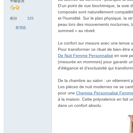
中级会员
D'un point de vue biochimique, la soie 
composés sont naturellement compatibles
sc
et l'humidité. Sur le plan physique, la s
积分
325
peau lors des mouvements nocturnes, la 
发消息
sommeil » au réveil.
Le confort sur mesure avec une tenue 
Pour transformer ce rituel de bien-êtr
De Nuit Femme Personnalisé
en soie pe
(mesurée en mommes) pour garantir un to
d'élégance et d'exclusivité qui transfo
uz!
De la chambre au salon : un vêtement p
Les pièces de nuit modernes ne se canton
pour une
Chemise Personnalisé Femm
à la maison. Cette polyvalence en fait u
dans un confort absolu.
Bo