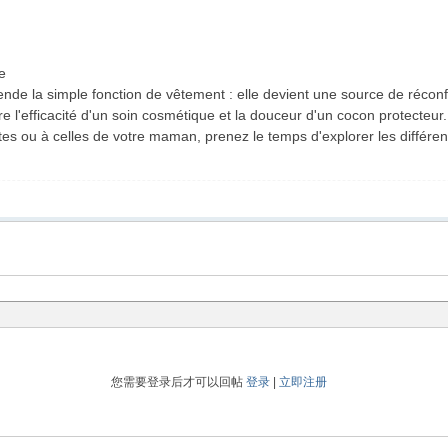
te
cende la simple fonction de vêtement : elle devient une source de réco
tre l'efficacité d'un soin cosmétique et la douceur d'un cocon protecteur
tes ou à celles de votre maman, prenez le temps d'explorer les différen
您需要登录后才可以回帖
登录
|
立即注册