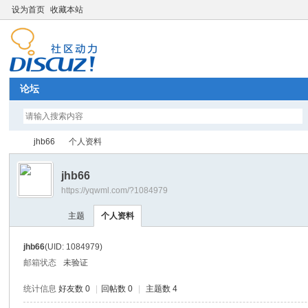
设为首页
收藏本站
论坛
jhb66
个人资料
jhb66
https://yqwml.com/?1084979
Di
›
›
主题
个人资料
jhb66
(UID: 1084979)
邮箱状态
未验证
统计信息
好友数 0
|
回帖数 0
|
主题数 4