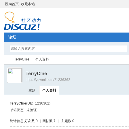
设为首页
收藏本站
论坛
TerryClire
个人资料
TerryClire
https://yqwml.com/?1236362
Di
›
›
主题
个人资料
TerryClire
(UID: 1236362)
邮箱状态
未验证
统计信息
好友数 0
|
回帖数 7
|
主题数 0