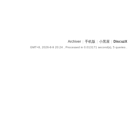
Archiver
|
手机版
|
小黑屋
|
DiscuzX
GMT+8, 2026-8-9 20:24
, Processed in 0.013171 second(s), 5 queries .