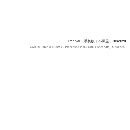
Archiver
|
手机版
|
小黑屋
|
DiscuzX
GMT+8, 2026-8-8 05:57
, Processed in 0.013831 second(s), 5 queries .