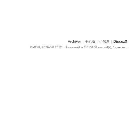
Archiver
|
手机版
|
小黑屋
|
DiscuzX
GMT+8, 2026-8-8 20:21
, Processed in 0.015180 second(s), 5 queries .