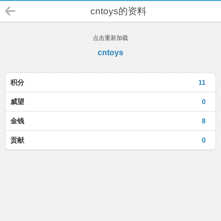
cntoys的资料
点击重新加载
cntoys
积分
11
威望
0
金钱
8
贡献
0