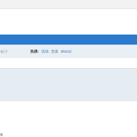
热搜:
活动
交友
discuz
帖子
搜
索
ng