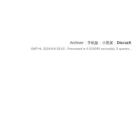
Archiver
|
手机版
|
小黑屋
|
DiscuzX
GMT+8, 2026-8-8 03:02
, Processed in 0.018395 second(s), 5 queries .