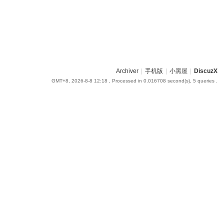
Archiver
|
手机版
|
小黑屋
|
DiscuzX
GMT+8, 2026-8-8 12:18
, Processed in 0.016708 second(s), 5 queries .