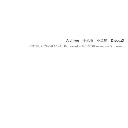
Archiver
|
手机版
|
小黑屋
|
DiscuzX
GMT+8, 2026-8-8 17:41
, Processed in 0.015899 second(s), 5 queries .