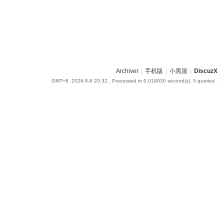
Archiver
|
手机版
|
小黑屋
|
DiscuzX
GMT+8, 2026-8-8 20:32
, Processed in 0.018930 second(s), 5 queries .