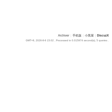
Archiver
|
手机版
|
小黑屋
|
DiscuzX
GMT+8, 2026-8-6 15:02
, Processed in 0.015974 second(s), 5 queries .