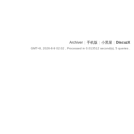
Archiver
|
手机版
|
小黑屋
|
DiscuzX
GMT+8, 2026-8-9 02:02
, Processed in 0.013512 second(s), 5 queries .