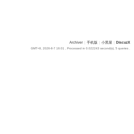
Archiver
|
手机版
|
小黑屋
|
DiscuzX
GMT+8, 2026-8-7 16:01
, Processed in 0.022243 second(s), 5 queries .