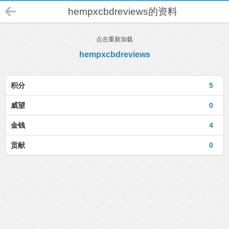
hempxcbdreviews的资料
点击重新加载
hempxcbdreviews
积分
5
威望
0
金钱
4
贡献
0